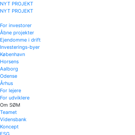
NYT PROJEKT
NYT PROJEKT
For investorer
Åbne projekter
Ejendomme i drift
Investerings-byer
København
Horsens
Aalborg
Odense
Århus
For lejere
For udviklere
Om SØM
Teamet
Vidensbank
Koncept
ESG