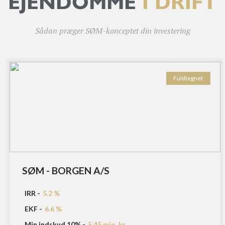
EJENDOMME
I DRIFT
Sådan præger SØM-konceptet din investering
Fuldtegnet
SØM - BORGEN A/S
IRR -
5.2 %
EKF -
6.6 %
Min indskud 10% -
5.45 mio. kr.