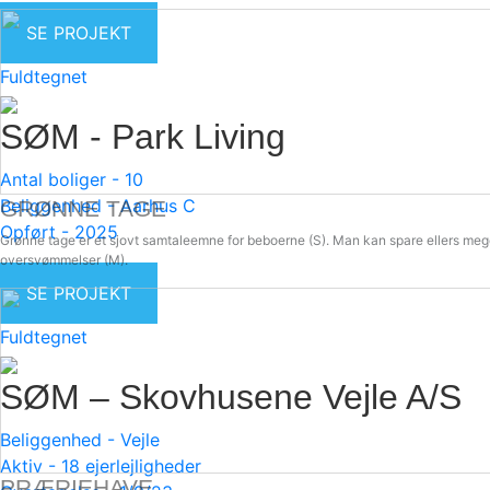
SE PROJEKT
Fuldtegnet
SØM - Park Living
Antal boliger -
10
Beliggenhed -
Aarhus C
GRØNNE TAGE
Opført -
2025
Grønne tage er et sjovt samtaleemne for beboerne (S). Man kan spare ellers meget
oversvømmelser (M).
SE PROJEKT
Fuldtegnet
SØM – Skovhusene Vejle A/S
Beliggenhed -
Vejle
Aktiv -
18 ejerlejligheder
PRÆRIEHAVE