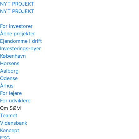
NYT PROJEKT
NYT PROJEKT
For investorer
Åbne projekter
Ejendomme i drift
Investerings-byer
København
Horsens
Aalborg
Odense
Århus
For lejere
For udviklere
Om SØM
Teamet
Vidensbank
Koncept
ESG