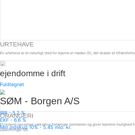
URTEHAVE
En urtehave er et naturligt sted for lejerne at mødes (S), det skaber et tilhørsfor
ejendomme i
drift
Fuldtegnet
SØM - Borgen A/S
IRR -
5.2 %
ORANGERI
EKF -
6.6 %
Et isoleret opvarmet væksthus forlænger sommeren og giver lejerene mulighed for 
Min indskud 10% -
5.45 mio. kr.
udskiftninger (Ø).