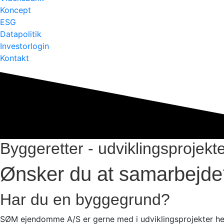
Koncept
ESG
Datapolitik
Investorlogin
Kontakt
Byggeretter - udviklingsprojek
Ønsker du at samarbejde
Har du en byggegrund?
SØM ejendomme A/S er gerne med i udviklingsprojekter helt f