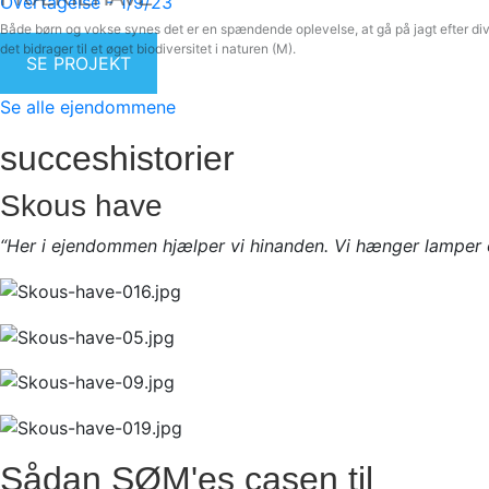
Overtagelse -
1/9/23
Både børn og vokse synes det er en spændende oplevelse, at gå på jagt efter divers
det bidrager til et øget biodiversitet i naturen (M).
SE PROJEKT
Se alle ejendommene
succeshistorier
Skous have
“Her i ejendommen hjælper vi hinanden. Vi hænger lamper op,
Sådan SØM'es casen til