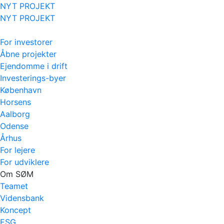
NYT PROJEKT
NYT PROJEKT
For investorer
Åbne projekter
Ejendomme i drift
Investerings-byer
København
Horsens
Aalborg
Odense
Århus
For lejere
For udviklere
Om SØM
Teamet
Vidensbank
Koncept
ESG